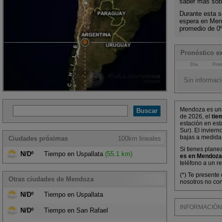
saber más sobr
Durante esta s
espera en Men
promedio de 0
Pronóstico e
Día
Pron
Sin informaci
Mendoza es una
de 2026, el
tie
estación en est
Sur). El invier
bajas a medida
Ciudades próximas
100km lineales
Si tienes plane
N/Dº
Tiempo en Uspallata
(55.1 km)
es en Mendoza
teléfono a un r
(*) Te presente
Otras ciudades de Mendoza
nosotros no co
N/Dº
Tiempo en Uspallata
INFORMACIÓN M
N/Dº
Tiempo en San Rafael