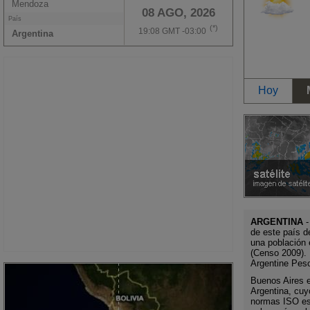
Mendoza
08 AGO, 2026
País
(*)
19:08 GMT -03:00
Argentina
Hoy
ARGENTINA
-
de este país d
una población 
(Censo 2009). 
Argentine Pes
Buenos Aires es
Argentina, cuy
normas ISO es 