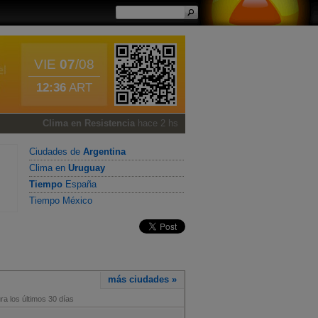
VIE
07
/08
12:36
ART
Clima en Resistencia
hace 2 hs
Ciudades de
Argentina
Clima en
Uruguay
Tiempo
España
Tiempo México
más ciudades »
a los últimos 30 días