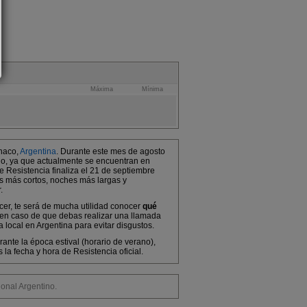
Máxima
Mínima
Chaco,
Argentina
. Durante este mes de agosto
rno, ya que actualmente se encuentran en
e Resistencia finaliza el 21 de septiembre
as más cortos, noches más largas y
.
acer, te será de mucha utilidad conocer
qué
 en caso de que debas realizar una llamada
 local en Argentina para evitar disgustos.
ante la época estival (horario de verano),
a fecha y hora de Resistencia oficial.
nal Argentino.