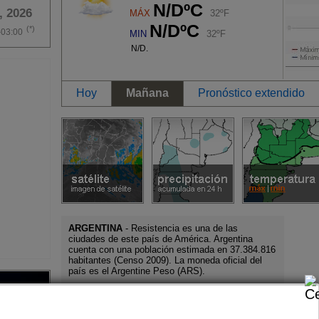
N/DºC
, 2026
MÁX
32ºF
N/DºC
(*)
-03:00
MIN
32ºF
N/D.
Hoy
Mañana
Pronóstico extendido
ARGENTINA
- Resistencia es una de las
ciudades de este país de América. Argentina
cuenta con una población estimada en 37.384.816
habitantes (Censo 2009). La moneda oficial del
país es el Argentine Peso (ARS).
Buenos Aires es la capital o distrito federal de
Argentina, cuyo código internacional según
normas ISO es AR. Recorre nuestro servicio para