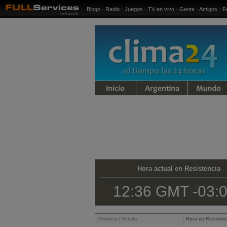
Blogs
·
Radio
·
Juegos
·
TV en vivo
·
Gente
·
Amigos
·
F
iempo
Argentina
Mundo
Hora actual en Resistencia
12:36 GMT -03:
Provincia / Estado
Hora en Resisten