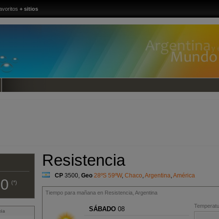
avoritos
+ sitios
Resistencia
CP
3500
,
Geo
28ºS 59ºW
,
Chaco
,
Argentina
,
América
00
(*)
Tiempo para mañana en Resistencia, Argentina
Temperatur
SÁBADO
08
cia