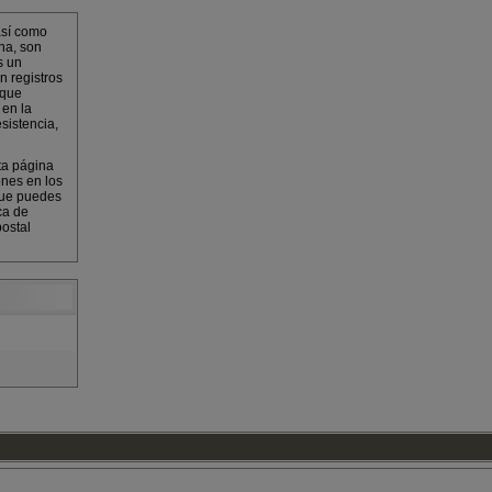
así como
na, son
s un
n registros
 que
 en la
sistencia,
ta página
ones en los
que puedes
ca de
ostal