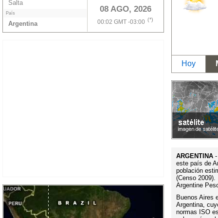
Salta
08 AGO, 2026
País
(*)
00:02 GMT -03:00
Argentina
Hoy
ARGENTINA
-
este país de A
población esti
(Censo 2009). 
Argentine Pes
Buenos Aires es
Argentina, cuy
normas ISO es 