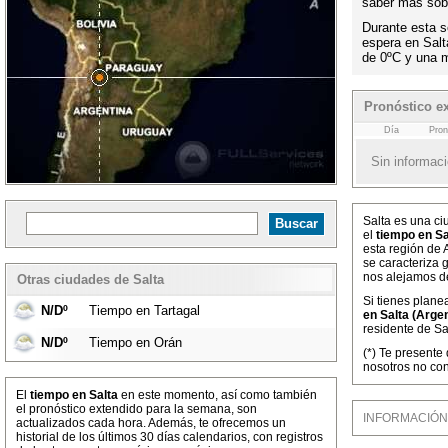
saber más sobr
Durante esta s
espera en Sal
de 0ºC y una 
Pronóstico ex
Día
Pron
Sin informaci
Salta es una ci
el
tiempo en Sa
esta región de 
se caracteriza
nos alejamos d
Otras ciudades de Salta
Si tienes plane
N/Dº
Tiempo en Tartagal
en Salta (Argen
residente de Sa
N/Dº
Tiempo en Orán
(*) Te presente
nosotros no con
El
tiempo en Salta
en este momento, así como también
el pronóstico extendido para la semana, son
INFORMACIÓN M
actualizados cada hora. Además, te ofrecemos un
historial de los últimos 30 días calendarios, con registros