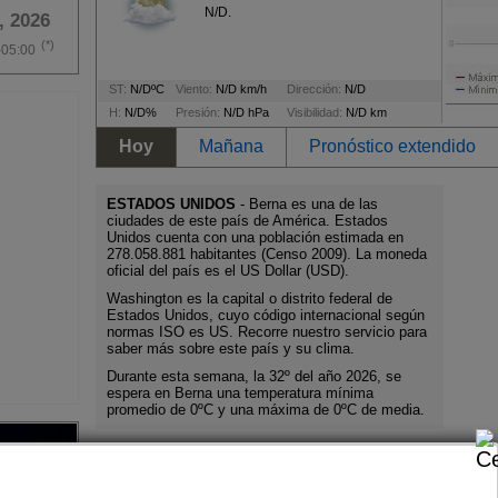
N/D.
, 2026
(*)
-05:00
ST:
N/DºC
Viento:
N/D km/h
Dirección:
N/D
H:
N/D%
Presión:
N/D hPa
Visibilidad:
N/D km
Hoy
Mañana
Pronóstico extendido
ESTADOS UNIDOS
- Berna es una de las
ciudades de este país de América. Estados
Unidos cuenta con una población estimada en
278.058.881 habitantes (Censo 2009). La moneda
oficial del país es el US Dollar (USD).
Washington es la capital o distrito federal de
Estados Unidos, cuyo código internacional según
normas ISO es US. Recorre nuestro servicio para
saber más sobre este país y su clima.
Durante esta semana, la 32º del año 2026, se
espera en Berna una temperatura mínima
promedio de 0ºC y una máxima de 0ºC de media.
Pronóstico extendido para Berna
Día
Pronóstico