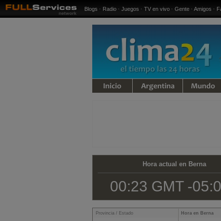
Blogs
·
Radio
·
Juegos
·
TV en vivo
·
Gente
·
Amigos
·
F
iempo
Argentina
Mundo
Hora actual en Berna
00:23 GMT -05:
Provincia / Estado
Hora en Berna