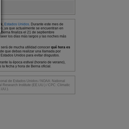
rk,
Estados Unidos
. Durante este mes de
ano, ya que actualmente se encuentran en
 Berna finaliza el 21 de septiembre
oseer los días más largos y las noches más
te será de mucha utilidad conocer
qué hora es
 de que debas realizar una llamada por
 Estados Unidos para evitar disgustos.
ante la época estival (horario de verano),
a fecha y hora de Berna oficial.
al de Estados Unidos / NOAA: National
l Research Institute (EE.UU.) / CPC: Climatic
.UU.).