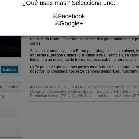
¿Qué usas más? Selecciona uno:
Sin información de pronóstico extendido.
Berna es una ciudad turística ubicada en la provincia de New Yo
agosto de 2026, el
tiempo en Berna
es el característico de ver
dicha estación en esta región de América. La estación verano de
(hemisferio Norte). El verano se caracteriza generalmente por p
cortas.
Si tienes planeado viajar a Berna por trabajo, turismo o placer, 
en Berna (Estados Unidos)
y su clima actual. También, en caso
teléfono a un residente de Berna, deberás saber la hora local en
(*) Te presente que algunos países modifican su huso horario dur
nosotros no consideramos estos cambios temporales, mostramos l
m lineales
INFORMACIÓN METEOROLÓGICA: Servicio Meteorológico Nacion
Ocean and Atmosphere Administration (EE.UU.) / IRI: Internationa
Prediction Center (EE.UU.) / NWS: National Weather Service (EE
m)