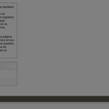
mo también
s un
n registros
 que
 en la
rna,
ta página
ones en los
que puedes
ca de
en el