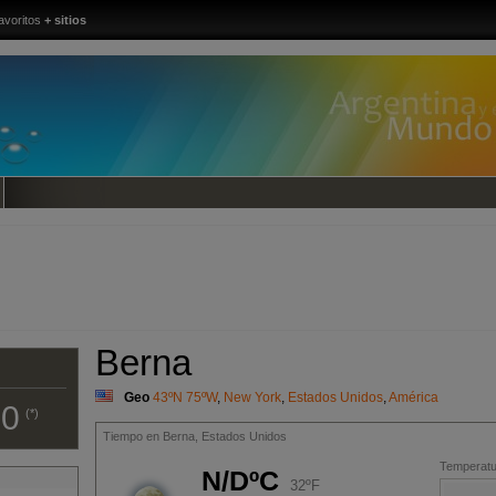
avoritos
+ sitios
Berna
Geo
43ºN 75ºW
,
New York
,
Estados Unidos
,
América
00
(*)
Tiempo en Berna, Estados Unidos
Temperatur
N/DºC
32ºF