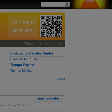
DOM
09
/08
02:23
ART
Clima en Berna
hace 2 hs
Ciudades de
Estados Unidos
Clima en
Uruguay
Tiempo
España
Tiempo México
Tweet
más ciudades »
a los últimos 30 días