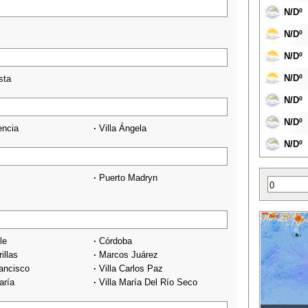
N/Dº
N/Dº
N/Dº
N/Dº
sta
N/Dº
N/Dº
encia
·
Villa Ángela
N/Dº
·
Puerto Madryn
le
·
Córdoba
illas
·
Marcos Juárez
ancisco
·
Villa Carlos Paz
aría
·
Villa María Del Río Seco