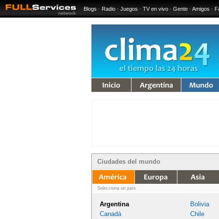
Blogs
·
Radio
·
Juegos
·
TV en vivo
·
Gente
·
Amigos
·
F
iempo
Argentina
Mundo
Ciudades del mundo
mérica
Europa
Asia
África
Oceanía
Selecciona un país
Argentina
Bolivia
Canadá
Chile