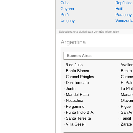
Cuba
República
Guyana
Haití
Perú
Paraguay
Uruguay
Venezuel
Selecciona una ciudad para ver más información
Argentina
Buenos Aires
·
9 de Julio
·
Avella
·
Bahía Blanca
·
Benito
·
Coronel Pringles
·
Corone
·
Don Torcuato
·
El Pal
·
Junín
·
La Pla
·
Mar del Plata
·
Marian
·
Necochea
·
Olavar
·
Pergamino
·
Pigué
·
Punta Indio B.A.
·
San An
·
Santa Teresita
·
Tandil
·
Villa Gesell
·
Zarate