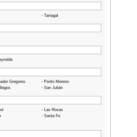
·
Tartagal
Reynolds
ador Gregores
·
Perito Moreno
llegos
·
San Julián
ol
·
Las Rosas
o
·
Santa Fe