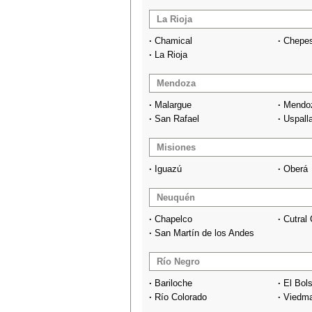
La Rioja
·
Chamical
·
Chepe
·
La Rioja
Mendoza
·
Malargue
·
Mendo
·
San Rafael
·
Uspall
Misiones
·
Iguazú
·
Oberá
Neuquén
·
Chapelco
·
Cutral
·
San Martín de los Andes
Río Negro
·
Bariloche
·
El Bol
·
Río Colorado
·
Viedm