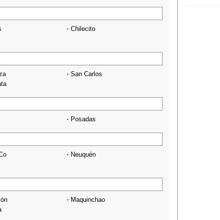
s
·
Chilecito
za
·
San Carlos
ata
·
Posadas
 Co
·
Neuquén
són
·
Maquinchao
a