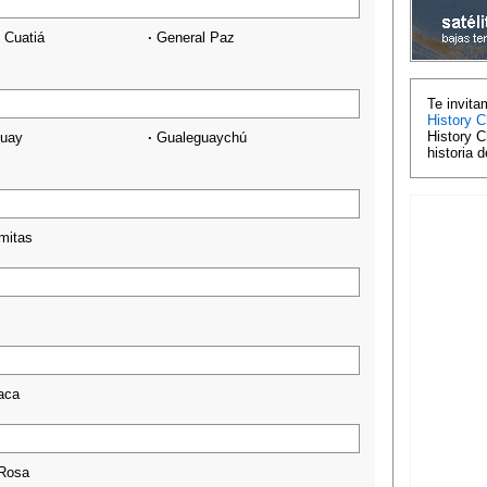
 Cuatiá
·
General Paz
Te invita
History C
History C
guay
·
Gualeguaychú
historia 
mitas
aca
Rosa