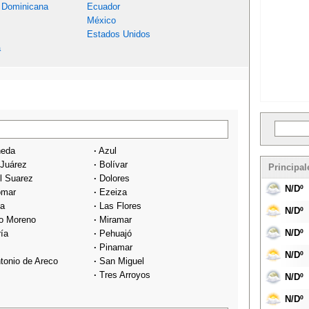
 Dominicana
Ecuador
México
Estados Unidos
a
neda
·
Azul
 Juárez
·
Bolívar
Principal
l Suarez
·
Dolores
N/Dº
omar
·
Ezeiza
ta
·
Las Flores
N/Dº
o Moreno
·
Miramar
N/Dº
ría
·
Pehuajó
·
Pinamar
N/Dº
tonio de Areco
·
San Miguel
·
Tres Arroyos
N/Dº
N/Dº