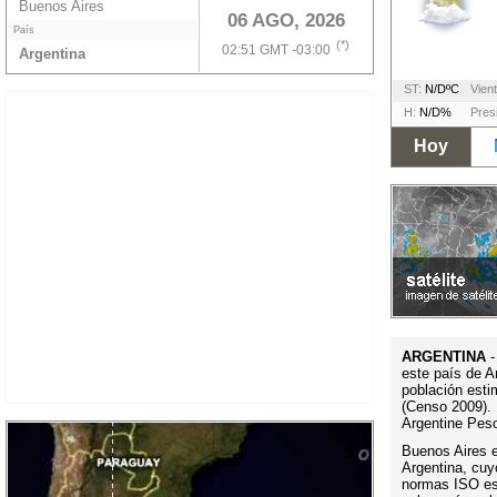
Buenos Aires
06 AGO, 2026
País
(*)
02:51 GMT -03:00
Argentina
ST:
N/DºC
Vient
H:
N/D%
Pres
Hoy
ARGENTINA
-
este país de A
población esti
(Censo 2009). 
Argentine Pes
Buenos Aires es
Argentina, cuy
normas ISO es 