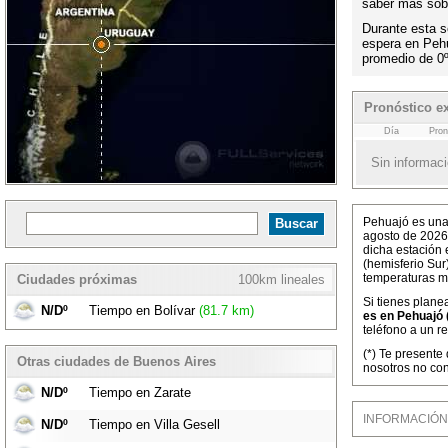
saber más sobr
Durante esta s
espera en Peh
promedio de 0
Pronóstico e
Día
Pron
Sin informaci
Pehuajó es una 
agosto de 2026
dicha estación 
(hemisferio Sur
temperaturas m
Ciudades próximas
100km lineales
Si tienes plane
N/Dº
Tiempo en Bolívar
(81.7 km)
es en Pehuajó 
teléfono a un r
(*) Te presente
Otras ciudades de Buenos Aires
nosotros no con
N/Dº
Tiempo en Zarate
INFORMACIÓN M
N/Dº
Tiempo en Villa Gesell