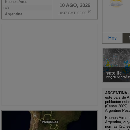
Buenos Aires
10 AGO, 2026
País
(*)
10:37 GMT -03:00
Argentina
Hoy
ARGENTINA
-
este país de A
población esti
(Censo 2009). 
Argentine Pes
Buenos Aires es
Argentina, cuy
normas ISO es 