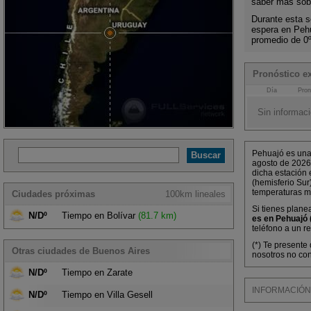
saber más sobr
Durante esta s
espera en Peh
promedio de 0
Pronóstico e
Día
Pron
Sin informaci
Pehuajó es una 
agosto de 2026
dicha estación 
(hemisferio Sur
temperaturas m
Ciudades próximas
100km lineales
Si tienes plane
N/Dº
Tiempo en Bolívar
(81.7 km)
es en Pehuajó 
teléfono a un r
(*) Te presente
Otras ciudades de Buenos Aires
nosotros no con
N/Dº
Tiempo en Zarate
INFORMACIÓN M
N/Dº
Tiempo en Villa Gesell