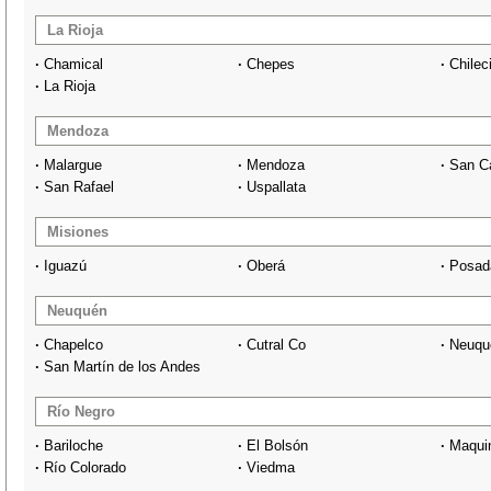
La Rioja
·
Chamical
·
Chepes
·
Chilec
·
La Rioja
Mendoza
·
Malargue
·
Mendoza
·
San C
·
San Rafael
·
Uspallata
Misiones
·
Iguazú
·
Oberá
·
Posad
Neuquén
·
Chapelco
·
Cutral Co
·
Neuqu
·
San Martín de los Andes
Río Negro
·
Bariloche
·
El Bolsón
·
Maqui
·
Río Colorado
·
Viedma