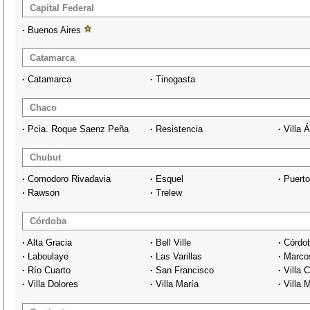
Capital Federal
·
Buenos Aires
Catamarca
·
Catamarca
·
Tinogasta
Chaco
·
Pcia. Roque Saenz Peña
·
Resistencia
·
Villa 
Chubut
·
Comodoro Rivadavia
·
Esquel
·
Puert
·
Rawson
·
Trelew
Córdoba
·
Alta Gracia
·
Bell Ville
·
Córdo
·
Laboulaye
·
Las Varillas
·
Marco
·
Río Cuarto
·
San Francisco
·
Villa 
·
Villa Dolores
·
Villa María
·
Villa 