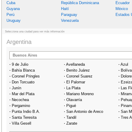
Cuba
República Dominicana
Ecuador
Guyana
Haití
México
Perú
Paraguay
Estados 
Uruguay
Venezuela
Selecciona una ciudad para ver más información
Argentina
Buenos Aires
·
9 de Julio
·
Avellaneda
·
Azul
·
Bahía Blanca
·
Benito Juárez
·
Bolíva
·
Coronel Pringles
·
Coronel Suarez
·
Dolore
·
Don Torcuato
·
El Palomar
·
Ezeiz
·
Junín
·
La Plata
·
Las Fl
·
Mar del Plata
·
Mariano Moreno
·
Miram
·
Necochea
·
Olavarría
·
Pehua
·
Pergamino
·
Pigué
·
Pinam
·
Punta Indio B.A.
·
San Antonio de Areco
·
San M
·
Santa Teresita
·
Tandil
·
Tres A
·
Villa Gesell
·
Zarate