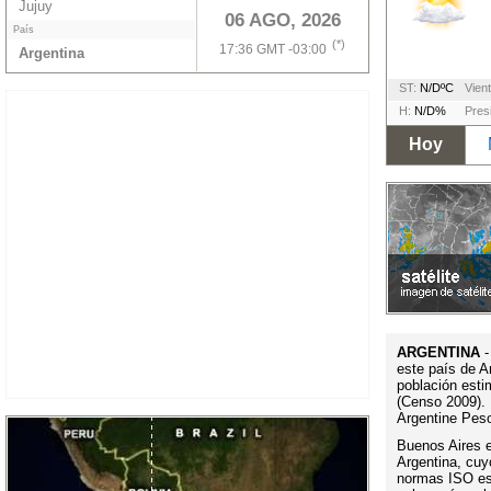
Jujuy
06 AGO, 2026
País
(*)
17:36 GMT -03:00
Argentina
ST:
N/DºC
Vient
H:
N/D%
Pres
Hoy
ARGENTINA
-
este país de A
población esti
(Censo 2009). 
Argentine Pes
Buenos Aires es
Argentina, cuy
normas ISO es 