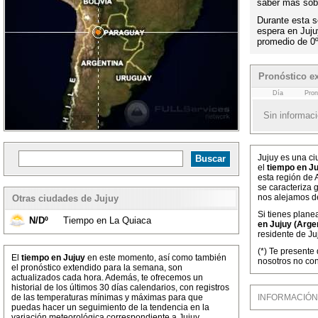
saber más sobr
Durante esta s
espera en Juj
promedio de 0
Pronóstico e
Día
Pron
Sin informaci
Jujuy es una ci
el
tiempo en Ju
esta región de 
se caracteriza
nos alejamos d
Otras ciudades de Jujuy
Si tienes plane
N/Dº
Tiempo en La Quiaca
en Jujuy (Arge
residente de Ju
(*) Te presente
El
tiempo en Jujuy
en este momento, así como también
nosotros no con
el pronóstico extendido para la semana, son
actualizados cada hora. Además, te ofrecemos un
historial de los últimos 30 días calendarios, con registros
de las temperaturas mínimas y máximas para que
INFORMACIÓN M
puedas hacer un seguimiento de la tendencia en la
variación meteorológica correspondiente a Jujuy,