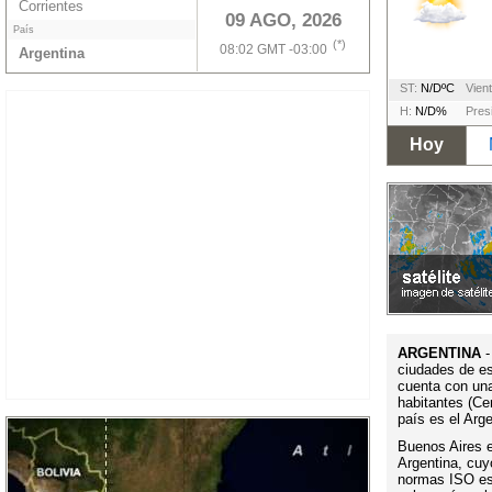
Corrientes
09 AGO, 2026
País
(*)
08:02 GMT -03:00
Argentina
ST:
N/DºC
Vient
H:
N/D%
Pres
Hoy
ARGENTINA
-
ciudades de es
cuenta con un
habitantes (Ce
país es el Arg
Buenos Aires es
Argentina, cuy
normas ISO es 