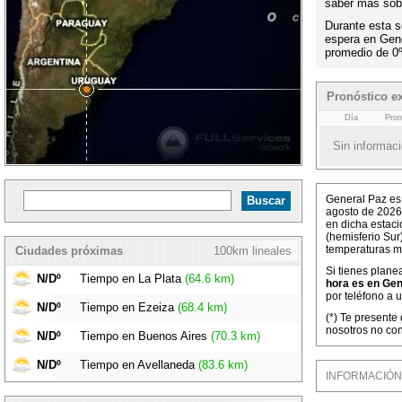
saber más sobr
Durante esta s
espera en Gen
promedio de 0
Pronóstico e
Día
Pron
Sin informaci
General Paz es 
agosto de 2026
en dicha estaci
(hemisferio Sur
temperaturas m
Ciudades próximas
100km lineales
Si tienes plane
N/Dº
Tiempo en La Plata
(64.6 km)
hora es en Gen
por teléfono a 
N/Dº
Tiempo en Ezeiza
(68.4 km)
(*) Te presente
nosotros no con
N/Dº
Tiempo en Buenos Aires
(70.3 km)
N/Dº
Tiempo en Avellaneda
(83.6 km)
INFORMACIÓN M