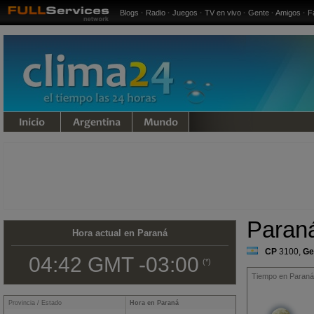
Blogs
·
Radio
·
Juegos
·
TV en vivo
·
Gente
·
Amigos
·
F
undo
Paran
Hora actual en Paraná
CP
3100
,
Ge
04:42 GMT -03:00
(*)
Tiempo en Paraná,
Provincia / Estado
Hora en Paraná