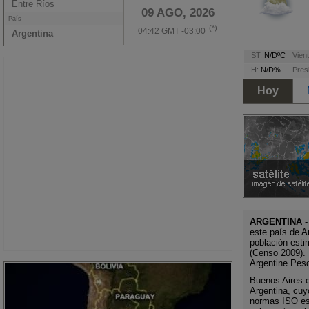
Entre Ríos
09 AGO, 2026
País
(*)
04:42 GMT -03:00
Argentina
ST:
N/DºC
Vient
H:
N/D%
Pres
Hoy
ARGENTINA
-
este país de A
población esti
(Censo 2009). 
Argentine Pes
Buenos Aires es
Argentina, cuy
normas ISO es 