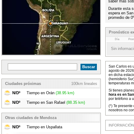
saber más sobr
Durante esta s
espera en San
promedio de 0
Pronóstico e
Día
Pron
Sin informaci
San Carlos es u
agosto de 2026
en dicha estaci
(hemisferio Sur
temperaturas m
Ciudades próximas
100km lineales
Si tienes plane
N/Dº
Tiempo en Orán
(38.95 km)
hora es en San
por teléfono a 
N/Dº
Tiempo en San Rafael
(88.35 km)
(*) Te presente
nosotros no con
Otras ciudades de Mendoza
INFORMACIÓN M
N/Dº
Tiempo en Uspallata