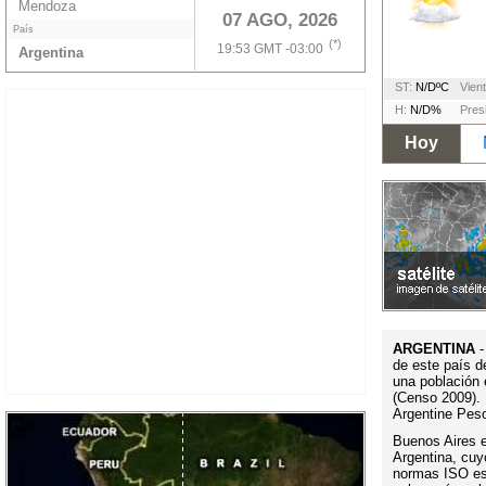
Mendoza
07 AGO, 2026
País
(*)
19:53 GMT -03:00
Argentina
ST:
N/DºC
Vient
H:
N/D%
Pres
Hoy
ARGENTINA
-
de este país d
una población 
(Censo 2009). 
Argentine Pes
Buenos Aires es
Argentina, cuy
normas ISO es 