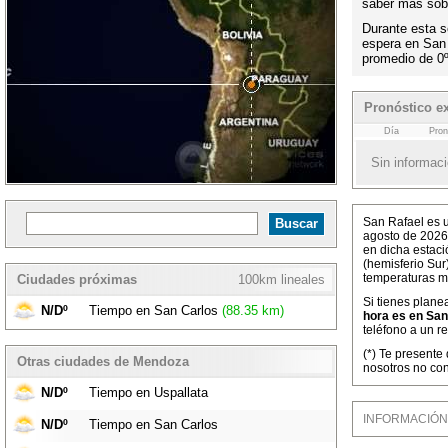
saber más sobr
Durante esta s
espera en San
promedio de 0
Pronóstico e
Día
Pron
Sin informaci
San Rafael es u
agosto de 2026
en dicha estaci
(hemisferio Sur
temperaturas m
Ciudades próximas
100km lineales
Si tienes plane
N/Dº
Tiempo en San Carlos
(88.35 km)
hora es en San
teléfono a un r
(*) Te presente
Otras ciudades de Mendoza
nosotros no con
N/Dº
Tiempo en Uspallata
INFORMACIÓN M
N/Dº
Tiempo en San Carlos