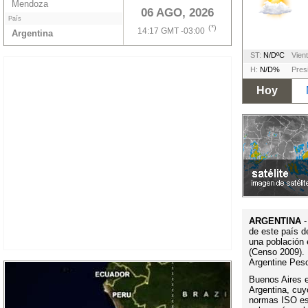
Mendoza
06 AGO, 2026
País
(*)
14:17 GMT -03:00
Argentina
ST:
N/DºC
Vient
H:
N/D%
Pres
Hoy
ARGENTINA
-
de este país d
una población 
(Censo 2009). 
Argentine Pes
Buenos Aires es
Argentina, cuy
normas ISO es 