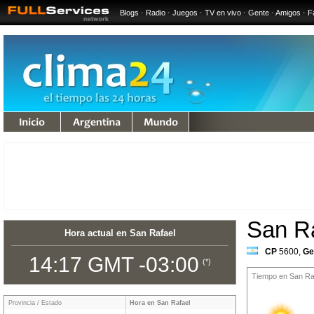
Blogs
·
Radio
·
Juegos
·
TV en vivo
·
Gente
·
Amigos
·
F
undo
San R
Hora actual en San Rafael
CP
5600
,
Ge
14:17 GMT -03:00
(*)
Tiempo en San Raf
Provincia / Estado
Hora en San Rafael