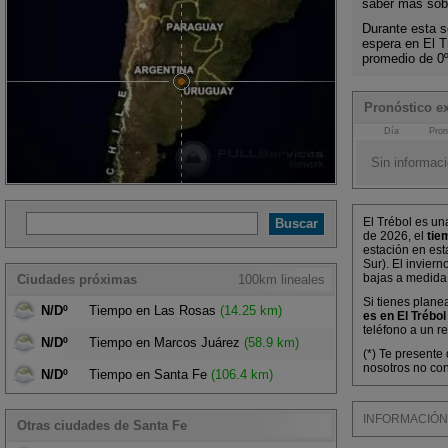
saber más sobr
Durante esta s
espera en El T
promedio de 0
Pronóstico ex
Día
Pron
Sin informaci
El Trébol es un
de 2026, el
tie
estación en est
Sur). El invier
bajas a medida
Ciudades próximas
100km lineales
Si tienes plane
N/Dº
Tiempo en Las Rosas
(14.25 km)
es en El Trébol
teléfono a un r
N/Dº
Tiempo en Marcos Juárez
(58.9 km)
(*) Te presente
nosotros no con
N/Dº
Tiempo en Santa Fe
(106.4 km)
INFORMACIÓN M
Otras ciudades de Santa Fe