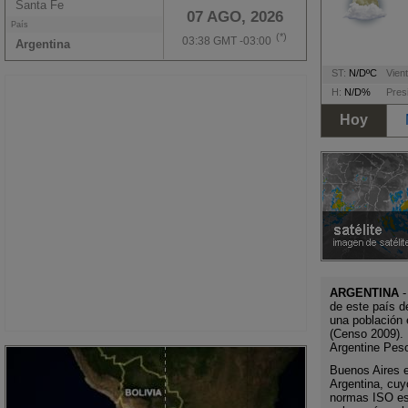
Santa Fe
07 AGO, 2026
País
(*)
03:38 GMT -03:00
Argentina
ST:
N/DºC
Vient
H:
N/D%
Pres
Hoy
ARGENTINA
-
de este país d
una población 
(Censo 2009). 
Argentine Pes
Buenos Aires es
Argentina, cuy
normas ISO es 