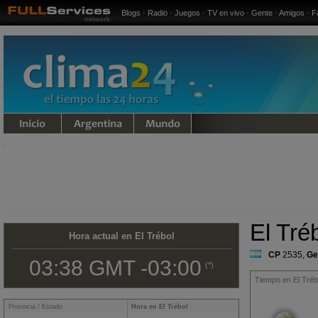
Blogs
·
Radio
·
Juegos
·
TV en vivo
·
Gente
·
Amigos
·
F
undo
El Tré
Hora actual en El Trébol
CP
2535
,
Ge
03:38 GMT -03:00
(*)
Tiempo en El Trébo
Provincia / Estado
Hora en El Trébol