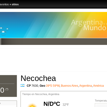
avoritos
+ sitios
Necochea
CP
7630
,
Geo
39ºS 59ºW
,
Buenos Aires
,
Argentina
,
América
00
(*)
Tiempo en Necochea, Argentina
Temperatur
N/DºC
a
32ºF