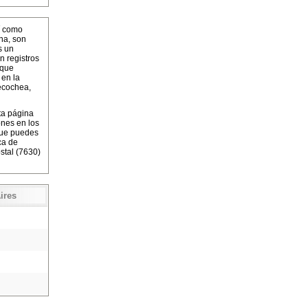
í como
na, son
s un
n registros
 que
 en la
ecochea,
ta página
ones en los
que puedes
ca de
stal (7630)
ires