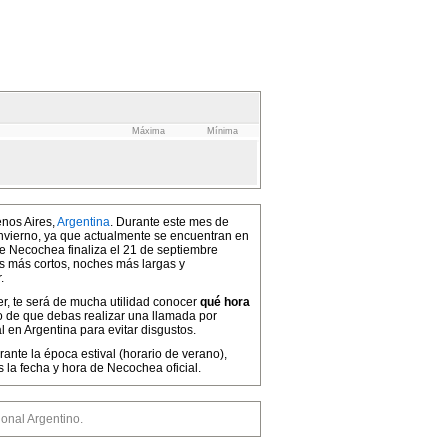
Máxima
Mínima
enos Aires,
Argentina
. Durante este mes de
 invierno, ya que actualmente se encuentran en
de Necochea finaliza el 21 de septiembre
as más cortos, noches más largas y
.
er, te será de mucha utilidad conocer
qué hora
o de que debas realizar una llamada por
 en Argentina para evitar disgustos.
ante la época estival (horario de verano),
la fecha y hora de Necochea oficial.
nal Argentino.