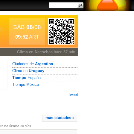
SÁB
08
/08
09:52
ART
Clima en Necochea
hace 37 min
Ciudades de
Argentina
Clima en
Uruguay
Tiempo
España
Tiempo México
Tweet
más ciudades »
a los últimos 30 días