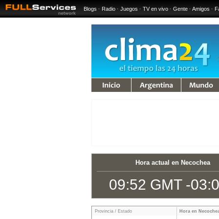
Blogs
·
Radio
·
Juegos
·
TV en vivo
·
Gente
·
Amigos
·
F
iempo
Argentina
Mundo
Hora actual en Necochea
09:52 GMT -03:
Provincia / Estado
Hora en Necoche