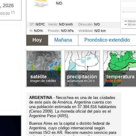
N/D.
, 2026
(*)
-03:00
ST:
N/DºC
Viento:
N/D km/h
Dirección:
N/D
H:
N/D%
Presión:
N/D hPa
Visibilidad:
N/D km
Hoy
Mañana
Pronóstico extendido
ARGENTINA
- Necochea es una de las ciudades
de este país de América. Argentina cuenta con
una población estimada en 37.384.816 habitantes
(Censo 2009). La moneda oficial del país es el
Argentine Peso (ARS).
Buenos Aires es la capital o distrito federal de
Argentina, cuyo código internacional según
normas ISO es AR. Recorre nuestro servicio para