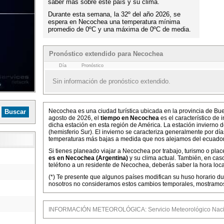
saber más sobre este país y su clima.
Durante esta semana, la 32º del año 2026, se
espera en Necochea una temperatura mínima
promedio de 0ºC y una máxima de 0ºC de media.
Pronóstico extendido para Necochea
Día
Pronóstico
Sin información de pronóstico extendido.
Necochea es una ciudad turística ubicada en la provincia de Bu
agosto de 2026, el
tiempo en Necochea
es el característico de
dicha estación en esta región de América. La estación invierno 
(hemisferio Sur). El invierno se caracteriza generalmente por dí
temperaturas más bajas a medida que nos alejamos del ecuador
Si tienes planeado viajar a Necochea por trabajo, turismo o plac
es en Necochea (Argentina)
y su clima actual. También, en cas
teléfono a un residente de Necochea, deberás saber la hora local
(*) Te presente que algunos países modifican su huso horario dur
nosotros no consideramos estos cambios temporales, mostramos 
INFORMACIÓN METEOROLÓGICA: Servicio Meteorológico Nacio