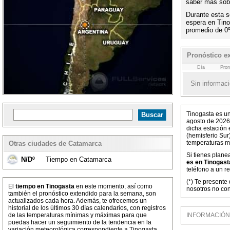
saber más sobr
Durante esta s
espera en Tin
promedio de 0
Pronóstico e
Día
Pron
Sin informaci
Tinogasta es un
agosto de 2026
dicha estación 
(hemisferio Sur
temperaturas m
Otras ciudades de Catamarca
Si tienes plane
N/Dº
Tiempo en Catamarca
es en Tinogast
teléfono a un r
(*) Te presente
El
tiempo en Tinogasta
en este momento, así como
nosotros no con
también el pronóstico extendido para la semana, son
actualizados cada hora. Además, te ofrecemos un
historial de los últimos 30 días calendarios, con registros
de las temperaturas mínimas y máximas para que
INFORMACIÓN M
puedas hacer un seguimiento de la tendencia en la
variación meteorológica correspondiente a Tinogasta,