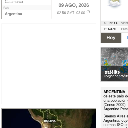
Catamarca
09 AGO, 2026
País
(*)
02:56 GMT -03:00
Argentina
ST:
N/DºC
Vient
H:
N/D%
Pres
Hoy
ARGENTINA
-
de este país d
una población 
(Censo 2009). 
Argentine Pes
Buenos Aires es
Argentina, cuy
normas ISO es 