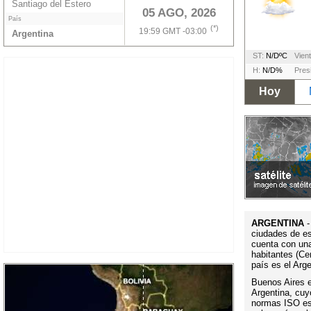
Santiago del Estero
05 AGO, 2026
País
(*)
19:59 GMT -03:00
Argentina
ST:
N/DºC
Vient
H:
N/D%
Pres
Hoy
ARGENTINA
-
ciudades de es
cuenta con un
habitantes (Ce
país es el Arg
Buenos Aires es
Argentina, cuy
normas ISO es 