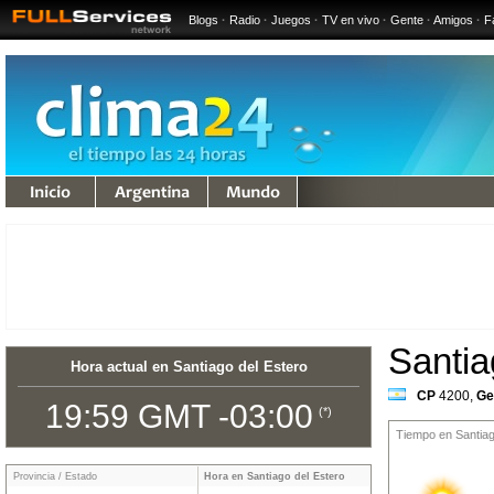
Blogs
·
Radio
·
Juegos
·
TV en vivo
·
Gente
·
Amigos
·
F
undo
Santia
Hora actual en Santiago del Estero
CP
4200
,
Ge
19:59 GMT -03:00
(*)
Tiempo en Santiag
Provincia / Estado
Hora en Santiago del Estero