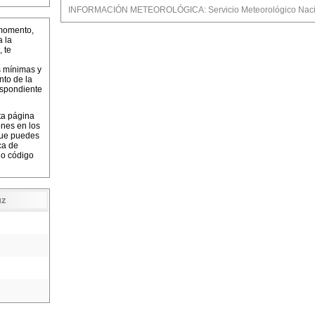
INFORMACIÓN METEOROLÓGICA: Servicio Meteorológico Nacio
momento,
a la
 te
s mínimas y
to de la
espondiente
ta página
ones en los
que puedes
ca de
 o código
uz