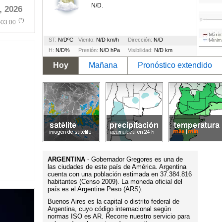
N/D.
, 2026
(*)
-03:00
ST:
N/DºC
Viento:
N/D km/h
Dirección:
N/D
H:
N/D%
Presión:
N/D hPa
Visibilidad:
N/D km
Hoy
Mañana
Pronóstico extendido
ARGENTINA
- Gobernador Gregores es una de
las ciudades de este país de América. Argentina
cuenta con una población estimada en 37.384.816
habitantes (Censo 2009). La moneda oficial del
país es el Argentine Peso (ARS).
Buenos Aires es la capital o distrito federal de
Argentina, cuyo código internacional según
normas ISO es AR. Recorre nuestro servicio para