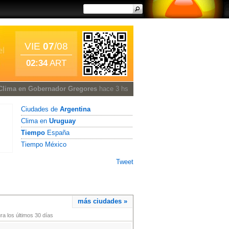
VIE
07
/08
02:34
ART
Clima en Gobernador Gregores
hace 3 hs
Ciudades de
Argentina
Clima en
Uruguay
Tiempo
España
Tiempo México
Tweet
más ciudades »
a los últimos 30 días