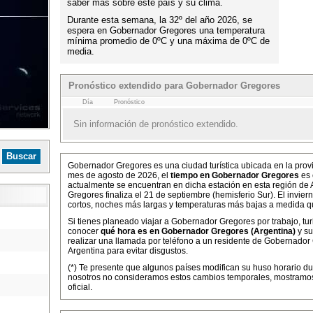
saber más sobre este país y su clima.
Durante esta semana, la 32º del año 2026, se
espera en Gobernador Gregores una temperatura
mínima promedio de 0ºC y una máxima de 0ºC de
media.
Pronóstico extendido para Gobernador Gregores
Día
Pronóstico
Sin información de pronóstico extendido.
Gobernador Gregores es una ciudad turística ubicada en la prov
mes de agosto de 2026, el
tiempo en Gobernador Gregores
es 
actualmente se encuentran en dicha estación en esta región de 
Gregores finaliza el 21 de septiembre (hemisferio Sur). El invie
cortos, noches más largas y temperaturas más bajas a medida q
Si tienes planeado viajar a Gobernador Gregores por trabajo, tur
conocer
qué hora es en Gobernador Gregores (Argentina)
y su
realizar una llamada por teléfono a un residente de Gobernador 
Argentina para evitar disgustos.
(*) Te presente que algunos países modifican su huso horario dur
nosotros no consideramos estos cambios temporales, mostramos
oficial.