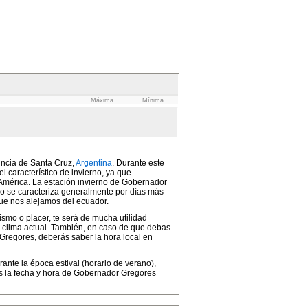
Máxima
Mínima
incia de Santa Cruz,
Argentina
. Durante este
el característico de invierno, ya que
América. La estación invierno de Gobernador
rno se caracteriza generalmente por días más
ue nos alejamos del ecuador.
ismo o placer, te será de mucha utilidad
 clima actual. También, en caso de que debas
Gregores, deberás saber la hora local en
ante la época estival (horario de verano),
 la fecha y hora de Gobernador Gregores