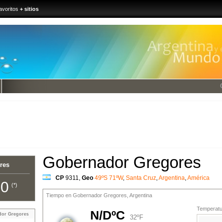
avoritos
+ sitios
Gobernador Gregores
res
CP
9311
,
Geo
49ºS 71ºW
,
Santa Cruz
,
Argentina
,
América
00
(*)
Tiempo en Gobernador Gregores, Argentina
Temperatur
N/DºC
dor Gregores
32ºF