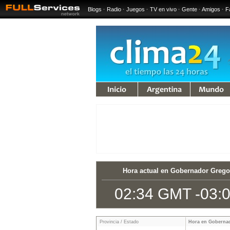
Blogs
·
Radio
·
Juegos
·
TV en vivo
·
Gente
·
Amigos
·
F
iempo
Argentina
Mundo
Hora actual en Gobernador Grego
02:34 GMT -03:
Provincia / Estado
Hora en Goberna