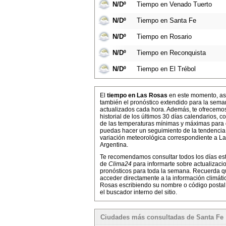
N/Dº
Tiempo en Venado Tuerto
N/Dº
Tiempo en Santa Fe
N/Dº
Tiempo en Rosario
N/Dº
Tiempo en Reconquista
N/Dº
Tiempo en El Trébol
El
tiempo en Las Rosas
en este momento, as
también el pronóstico extendido para la sema
actualizados cada hora. Además, te ofrecemo
historial de los últimos 30 días calendarios, co
de las temperaturas mínimas y máximas para
puedas hacer un seguimiento de la tendencia
variación meteorológica correspondiente a L
Argentina.
Te recomendamos consultar todos los días es
de
Clima24
para informarte sobre actualizaci
pronósticos para toda la semana. Recuerda 
acceder directamente a la información climáti
Rosas escribiendo su nombre o código postal
el buscador interno del sitio.
Ciudades más consultadas de Santa Fe