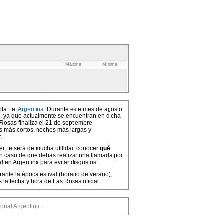
Máxima
Mínima
nta Fe,
Argentina
. Durante este mes de agosto
no, ya que actualmente se encuentran en dicha
 Rosas finaliza el 21 de septiembre
as más cortos, noches más largas y
.
cer, te será de mucha utilidad conocer
qué
en caso de que debas realizar una llamada por
l en Argentina para evitar disgustos.
ante la época estival (horario de verano),
a fecha y hora de Las Rosas oficial.
nal Argentino.