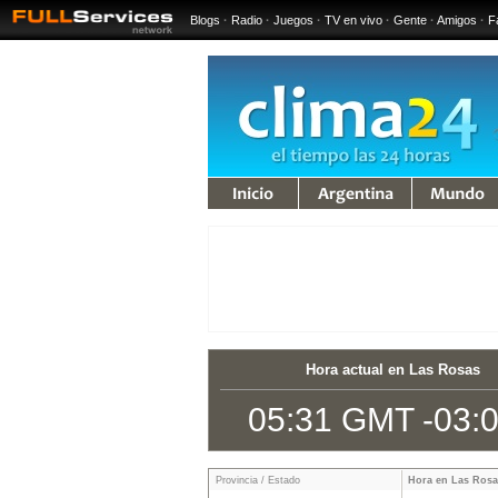
Blogs
·
Radio
·
Juegos
·
TV en vivo
·
Gente
·
Amigos
·
F
iempo
Argentina
Mundo
Hora actual en Las Rosas
05:31 GMT -03:
Provincia / Estado
Hora en Las Rosa