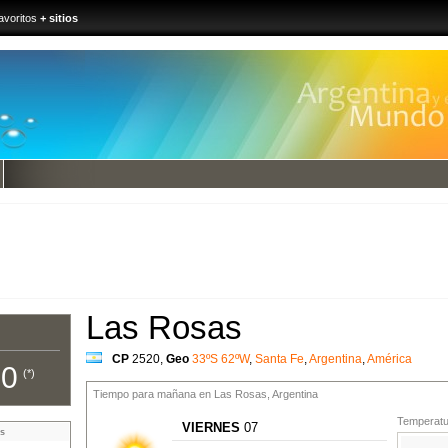
avoritos
+ sitios
Las Rosas
CP
2520
,
Geo
33ºS 62ºW
,
Santa Fe
,
Argentina
,
América
00
(*)
Tiempo para mañana en Las Rosas, Argentina
Temperatur
VIERNES
07
s