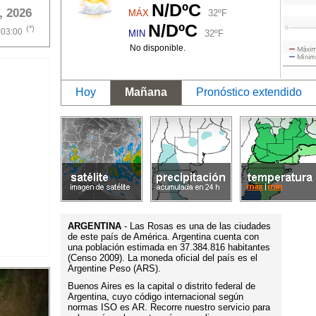
N/DºC
, 2026
MÁX
32ºF
N/DºC
(*)
-03:00
MIN
32ºF
No disponible.
Hoy
Mañana
Pronóstico extendido
ARGENTINA
- Las Rosas es una de las ciudades
de este país de América. Argentina cuenta con
una población estimada en 37.384.816 habitantes
(Censo 2009). La moneda oficial del país es el
Argentine Peso (ARS).
Buenos Aires es la capital o distrito federal de
Argentina, cuyo código internacional según
normas ISO es AR. Recorre nuestro servicio para