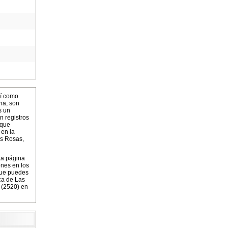
í como
na, son
s un
n registros
 que
 en la
as Rosas,
ta página
ones en los
que puedes
ca de Las
 (2520) en