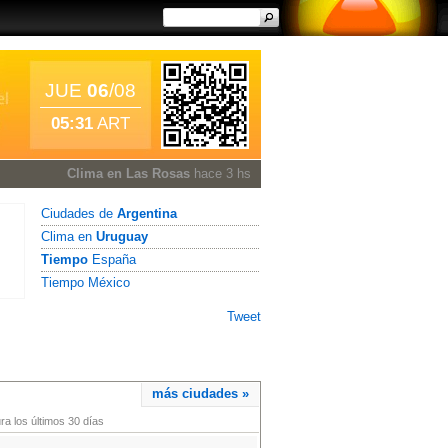
JUE
06
/08
05:31
ART
Clima en Las Rosas
hace 3 hs
Ciudades de
Argentina
Clima en
Uruguay
Tiempo
España
Tiempo México
Tweet
más ciudades »
a los últimos 30 días