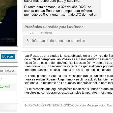
saber más sobre este país y su clima.
Durante esta semana, la 32º del año 2026, se
espera en Las Rosas una temperatura mínima
promedio de 0ºC y una máxima de 0ºC de media.
Pronóstico extendido para Las Rosas
Día
Pronóstico
Sin información de pronóstico extendido.
Las Rosas es una ciudad turística ubicada en la provincia de Sa
de 2026, el
tiempo en Las Rosas
es el característico de invier
estación en esta región de América. La estación invierno de Las
(hemisferio Sur). El invierno se caracteriza generalmente por dí
temperaturas más bajas a medida que nos alejamos del ecuador
m lineales
Si tienes planeado viajar a Las Rosas por trabajo, turismo o pla
)
hora es en Las Rosas (Argentina)
y su clima actual. También, 
teléfono a un residente de Las Rosas, deberás saber la hora loca
.15 km)
(*) Te presente que algunos países modifican su huso horario dur
nosotros no consideramos estos cambios temporales, mostramos l
INFORMACIÓN METEOROLÓGICA: Servicio Meteorológico Nacio